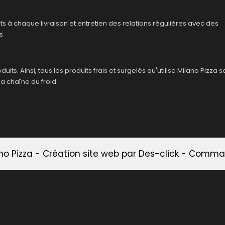
ts à chaque livraison et entretien des relations régulières avec des
s
its. Ainsi, tous les produits frais et surgelés qu'utilise Milano Pizza 
la chaîne du froid.
no Pizza
- Création site web par
Des-click
-
Command