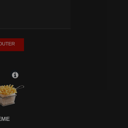
CHER
JOUTER
EME