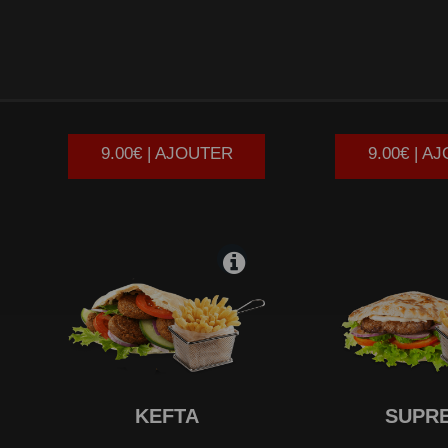
AMERICAIN
LE
BOU
9.00€ | AJOUTER
9.00€ | A
KEFTA
SUPR