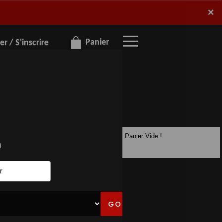
×
×
Panier
r / S'inscrire
Panier Vide !