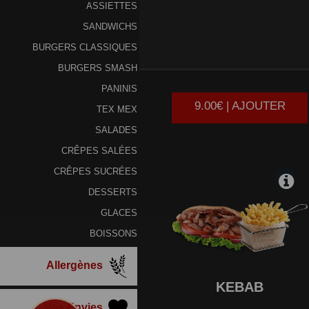
ASSIETTES
SANDWICHS
BURGERS CLASSIQUES
CHICKEN
BURGERS SMASH
PANINIS
9.00€ | AJOUTER
TEX MEX
SALADES
CRÊPES SALÉES
CRÊPES SUCRÉES
DESSERTS
GLACES
BOISSONS
Allergènes
KEBAB
Vos Envies