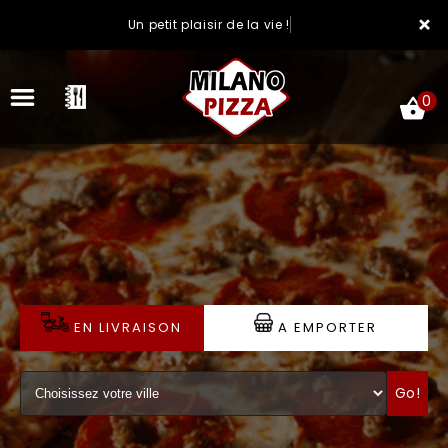
×
Un petit plaisir de la vie !
0
ACCUEIL
LA CARTE
VOTRE COMPTE
EN LIVRAISON
A EMPORTER
NOTRE RESTAURANT
Go!
VOS AVIS
MENTIONS LÉGALES