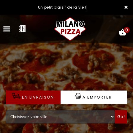
×
Un petit plaisir de la vie !
0
ACCUEIL
LA CARTE
VOTRE COMPTE
EN LIVRAISON
A EMPORTER
NOTRE RESTAURANT
Go!
VOS AVIS
MENTIONS LÉGALES