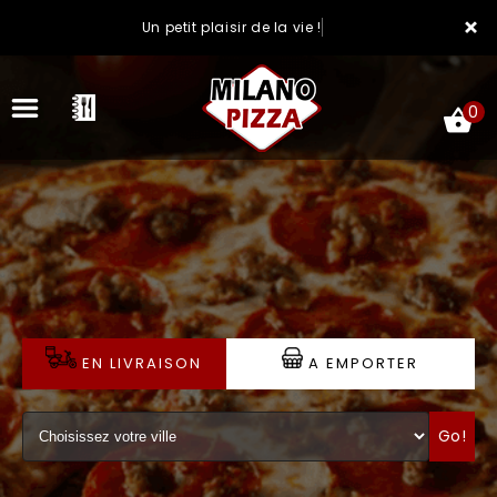
×
Un petit plaisir de la vie !
0
ACCUEIL
LA CARTE
VOTRE COMPTE
EN LIVRAISON
A EMPORTER
NOTRE RESTAURANT
Go!
VOS AVIS
MENTIONS LÉGALES